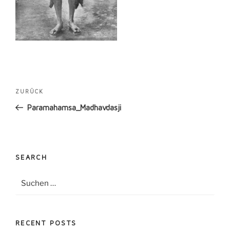
Beitragsnavigation
Vorheriger
ZURÜCK
Beitrag
Paramahamsa_Madhavdasji
SEARCH
Suche
Suche
nach:
RECENT POSTS