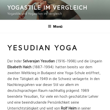
Zum
YOGASTILE IM VERGLEICH
Inhalt
Yogastile und Yogaarten im Vergleich
springen
Menü
YESUDIAN YOGA
Der Inder
Selvarajan Yesudian
(1916-1998) und die Ungarin
Elisabeth Haich
(1887-1994) hatten bereits vor dem
zweiten Weltkrieg in Budapest eine Yoga-Schule eröffnet,
die ihre Tätigkeit ab 1949 in die Schweiz verlagerte. In den
Nachkriegsjahren war dieser Stil vor allem im
deutschsprachigen Raum nachhaltig prägend. 1989
beendete Yesudian, für viele ein hoch geschätzter Lehrer
und eine beeindruckende Persönlichkeit seine
Unterrichtstätigkeit und wird von
Rolf Heim
in seiner