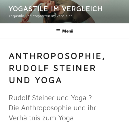
Zum
YOGASTILE IM VERGLEICH
Inhalt
Yogastile und Yogaarten im Vergleich
springen
Menü
ANTHROPOSOPHIE,
RUDOLF STEINER
UND YOGA
Rudolf Steiner und Yoga ?
Die Anthroposophie und ihr
Verhältnis zum Yoga