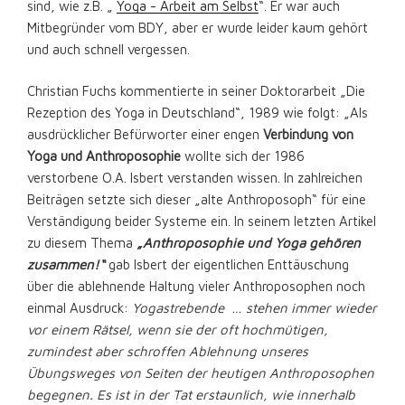
sind, wie z.B. „
Yoga - Arbeit am Selbst
“. Er war auch
Mitbegründer vom BDY, aber er wurde leider kaum gehört
und auch schnell vergessen.
Christian Fuchs kommentierte in seiner Doktorarbeit „Die
Rezeption des Yoga in Deutschland“, 1989 wie folgt: „Als
ausdrücklicher Befürworter einer engen
Verbindung von
Yoga und Anthroposophie
wollte sich der 1986
verstorbene O.A. Isbert verstanden wissen. In zahlreichen
Beiträgen setzte sich dieser „alte Anthroposoph“ für eine
Verständigung beider Systeme ein. In seinem letzten Artikel
zu diesem Thema
„Anthroposophie und Yoga gehören
zusammen!“
gab Isbert der eigentlichen Enttäuschung
über die ablehnende Haltung vieler Anthroposophen noch
einmal Ausdruck:
Yogastrebende … stehen immer wieder
vor einem Rätsel, wenn sie der oft hochmütigen,
zumindest aber schroffen Ablehnung unseres
Übungsweges von Seiten der heutigen Anthroposophen
begegnen. Es ist in der Tat erstaunlich, wie innerhalb