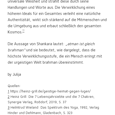
universale Weisheit und strahlt diese durch seine
Handlungen und Worte aus. Die Verwirklichung eines
höheren Ideals für ein Gesamtes verleiht eine natürliche
Authentizität, wirkt sich stärkend auf die Mitmenschen und
die Umgebung aus und erbaut schließlich den gesamten
11
Kosmos.
Die Aussage von Shankara lautet: „
atman ist gleich
brahman“
und sie bedeutet, wie dargelegt, dass die
höchste Verwirklichungsstufe, die ein Mensch erringt mit
der urgeistigen Welt brahman übereinstimmt.
by Julija
Quellen:
1
https://heinz-grill.de/geistige-heimat-gegen-lugen/
2
Heinz Grill: Die 7 Lebensjahrsiebte und die 7 Chakren,
Synergie Verlag, Roßdorf, 2019, S. 37
3
Helmtrud Wieland: Das Spektrum des Yoga, 1992, Verlag
Hinder und Dehlmann, Gladenbach, S. 323