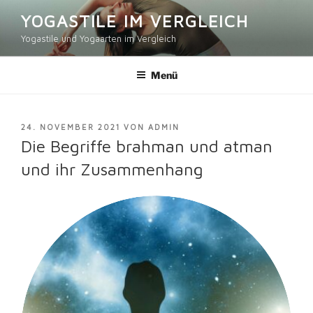
Zum
YOGASTILE IM VERGLEICH
Inhalt
Yogastile und Yogaarten im Vergleich
springen
Menü
VERÖFFENTLICHT
24. NOVEMBER 2021
VON
ADMIN
AM
Die Begriffe brahman und atman
und ihr Zusammenhang