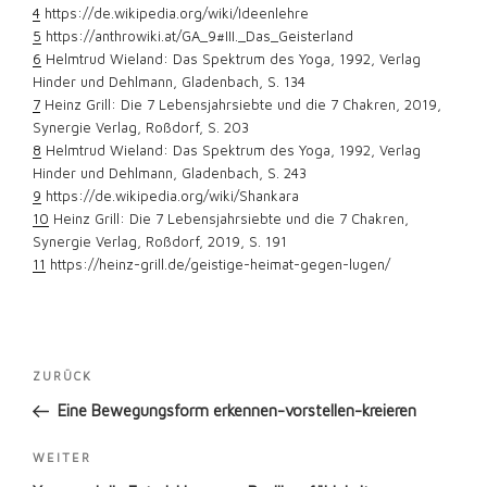
4
https://de.wikipedia.org/wiki/Ideenlehre
5
https://anthrowiki.at/GA_9#III._Das_Geisterland
6
Helmtrud Wieland: Das Spektrum des Yoga, 1992, Verlag
Hinder und Dehlmann, Gladenbach, S. 134
7
Heinz Grill: Die 7 Lebensjahrsiebte und die 7 Chakren, 2019,
Synergie Verlag, Roßdorf, S. 203
8
Helmtrud Wieland: Das Spektrum des Yoga, 1992, Verlag
Hinder und Dehlmann, Gladenbach, S. 243
9
https://de.wikipedia.org/wiki/Shankara
10
Heinz Grill: Die 7 Lebensjahrsiebte und die 7 Chakren,
Synergie Verlag, Roßdorf, 2019, S. 191
11
https://heinz-grill.de/geistige-heimat-gegen-lugen/
Beitragsnavigation
Vorheriger
ZURÜCK
Beitrag
Eine Bewegungsform erkennen-vorstellen-kreieren
Nächster
WEITER
Beitrag