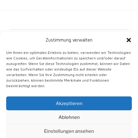
Kontakt
Zustimmung verwalten
Impressum
Um Ihnen ein optimales Erlebnis zu bieten, verwenden wir Technologien
wie Cookies, um Geräteinformationen zu speichern und/oder darauf
Datenschutz
zuzugreifen. Wenn Sie diese Technologien zustimmst, können wir Daten
wie das Surfverhalten oder eindeutige IDs auf dieser Website
Cookie-Richtlinie (EU)
verarbeiten. Wenn Sie Ihre Zustimmung nicht erteilen oder
zurückziehen, können bestimmte Merkmale und Funktionen
beeinträchtigt werden.
Akzeptieren
Mit Stolz unterstützt von WordPress
Ablehnen
English
(
Englisch
)
Deutsch
Italiano
(
Italienisch
)
Einstellungen ansehen
Slovenčina
(
Slowakisch
)