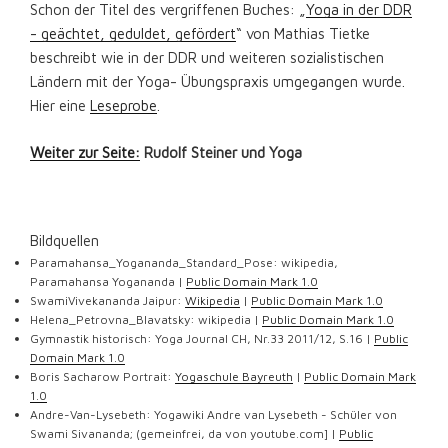
Schon der Titel des vergriffenen Buches: „
Yoga in der DDR
- geächtet, geduldet, gefördert
“ von Mathias Tietke
beschreibt wie in der DDR und weiteren sozialistischen
Ländern mit der Yoga- Übungspraxis umgegangen wurde.
Hier eine
Leseprobe
.
Weiter zur Seite:
Rudolf Steiner und Yoga
Bildquellen
Paramahansa_Yogananda_Standard_Pose: wikipedia,
Paramahansa Yogananda |
Public Domain Mark 1.0
SwamiVivekananda Jaipur:
Wikipedia
|
Public Domain Mark 1.0
Helena_Petrovna_Blavatsky: wikipedia |
Public Domain Mark 1.0
Gymnastik historisch: Yoga Journal CH, Nr.33 2011/12, S.16 |
Public
Domain Mark 1.0
Boris Sacharow Portrait:
Yogaschule Bayreuth
|
Public Domain Mark
1.0
Andre-Van-Lysebeth: Yogawiki Andre van Lysebeth - Schüler von
Swami Sivananda; (gemeinfrei, da von youtube.com] |
Public