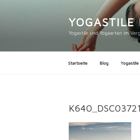
Zum
Inhalt
YOGASTILE 
springen
Yogastile und Yogaarten im Verg
Startseite
Blog
Yogastile
K640_DSC0372