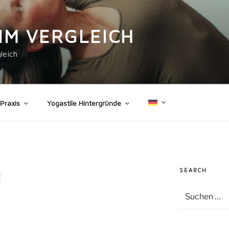
IM VERGLEICH
leich
 Praxis
Yogastile Hintergründe
SEARCH
1
Suche
nach: