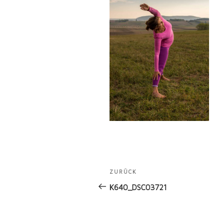
Beitragsnavigation
ZURÜCK
Vorheriger
Beitrag
K640_DSC03721