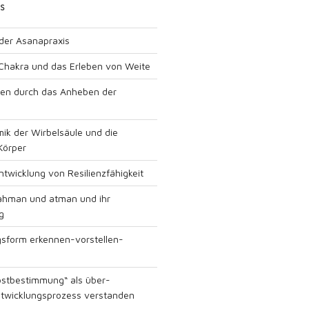
S
 der Asanapraxis
Chakra und das Erleben von Weite
gen durch das Anheben der
ik der Wirbelsäule und die
Körper
twicklung von Resilienzfähigkeit
rahman und atman und ihr
g
sform erkennen-vorstellen-
bstbestimmung“ als über-
ntwicklungsprozess verstanden