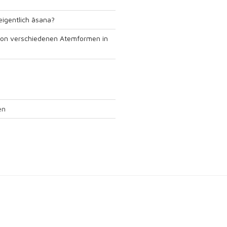
igentlich āsana?
von verschiedenen Atemformen in
en