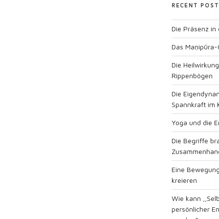
RECENT POST
Die Präsenz in
Das Maṇipūra-
Die Heilwirkun
Rippenbögen
Die Eigendynam
Spannkraft im 
Yoga und die En
Die Begriffe b
Zusammenhan
Eine Bewegung
kreieren
Wie kann ,,Sel
persönlicher E