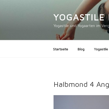
Zum
Inhalt
YOGASTILE 
springen
Yogastile und Yogaarten im Verg
Startseite
Blog
Yogastile
Halbmond 4 Ange