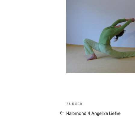
Beitragsnavigation
ZURÜCK
Vorheriger
Beitrag
Halbmond 4 Angelika Liefke