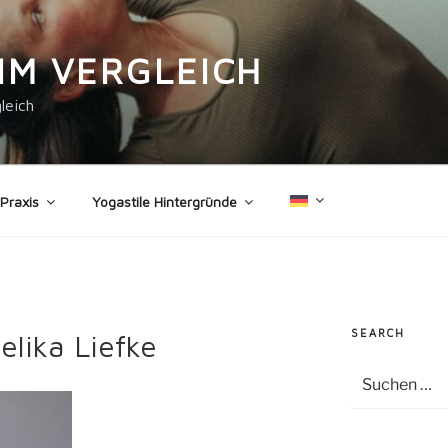
IM VERGLEICH
leich
 Praxis
Yogastile Hintergründe
SEARCH
lika Liefke
Suche
nach: