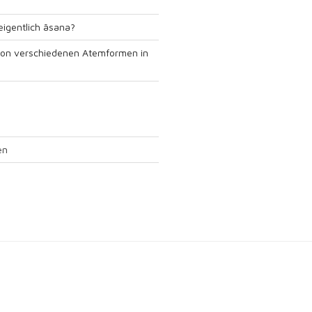
igentlich āsana?
von verschiedenen Atemformen in
en