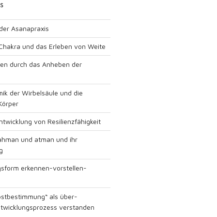
S
 der Asanapraxis
Chakra und das Erleben von Weite
gen durch das Anheben der
ik der Wirbelsäule und die
Körper
twicklung von Resilienzfähigkeit
rahman und atman und ihr
g
sform erkennen-vorstellen-
bstbestimmung“ als über-
ntwicklungsprozess verstanden