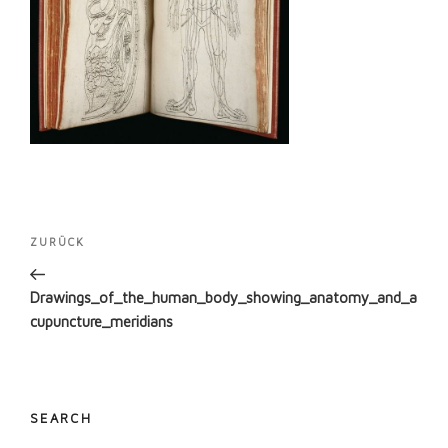
Beitragsnavigation
Vorheriger
ZURÜCK
Beitrag
Drawings_of_the_human_body_showing_anatomy_and_a
cupuncture_meridians
SEARCH