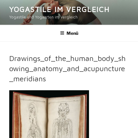
Zum
YOGASTILE IM VERGLEICH
Inhalt
Yogastile und Yogaarten im Vergleich
springen
Menü
Drawings_of_the_human_body_sh
owing_anatomy_and_acupuncture
_meridians