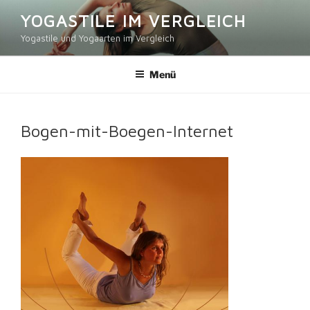
Zum
YOGASTILE IM VERGLEICH
Inhalt
Yogastile und Yogaarten im Vergleich
springen
Menü
Bogen-mit-Boegen-Internet