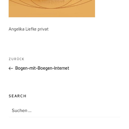
Angelika Liefke privat
Beitragsnavigation
Vorheriger
ZURÜCK
Beitrag
Bogen-mit-Boegen-Internet
SEARCH
Suche
Suche
nach: