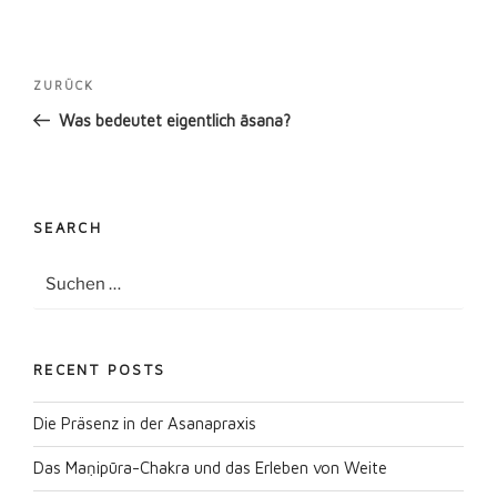
Beitragsnavigation
Vorheriger
ZURÜCK
Beitrag
Was bedeutet eigentlich āsana?
SEARCH
Suche
Suche
nach:
RECENT POSTS
Die Präsenz in der Asanapraxis
Das Maṇipūra-Chakra und das Erleben von Weite