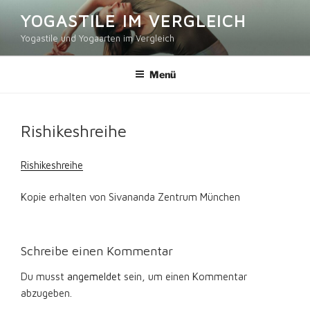
Zum
YOGASTILE IM VERGLEICH
Inhalt
Yogastile und Yogaarten im Vergleich
springen
Menü
Rishikeshreihe
Rishikeshreihe
Kopie erhalten von Sivananda Zentrum München
Schreibe einen Kommentar
Du musst
angemeldet
sein, um einen Kommentar
abzugeben.