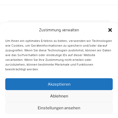
Kontakt
Zustimmung verwalten
Impressum
Um Ihnen ein optimales Erlebnis zu bieten, verwenden wir Technologien
wie Cookies, um Geräteinformationen zu speichern und/oder darauf
Datenschutz
zuzugreifen. Wenn Sie diese Technologien zustimmst, können wir Daten
wie das Surfverhalten oder eindeutige IDs auf dieser Website
Cookie-Richtlinie (EU)
verarbeiten. Wenn Sie Ihre Zustimmung nicht erteilen oder
zurückziehen, können bestimmte Merkmale und Funktionen
beeinträchtigt werden.
Akzeptieren
Mit Stolz unterstützt von WordPress
Ablehnen
English
(
Englisch
)
Deutsch
Italiano
(
Italienisch
)
Einstellungen ansehen
Slovenčina
(
Slowakisch
)