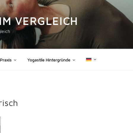
IM VERGLEICH
leich
 Praxis
Yogastile Hintergründe
risch