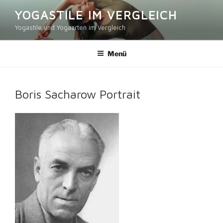
Zum
YOGASTILE IM VERGLEICH
Inhalt
Yogastile und Yogaarten im Vergleich
springen
Menü
Boris Sacharow Portrait