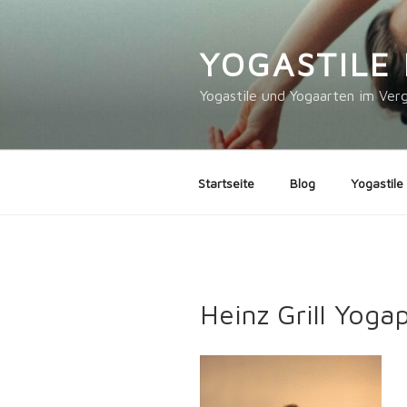
Zum
Inhalt
YOGASTILE 
springen
Yogastile und Yogaarten im Verg
Startseite
Blog
Yogastile
Heinz Grill Yog