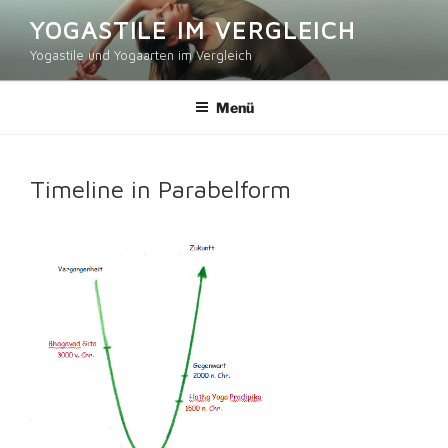
Zum
YOGASTILE IM VERGLEICH
Inhalt
Yogastile und Yogaarten im Vergleich
springen
Menü
Timeline in Parabelform