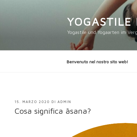
Salta
al
YOGASTILE 
contenuto
Yogastile und Yogaarten im Verg
Benvenuto nel nostro sito web!
PUBBLICATO
15. MARZO 2020
DI
ADMIN
IL
Cosa significa āsana?