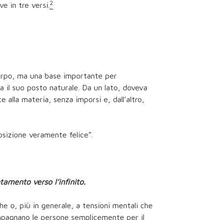
2
e in tre versi.
corpo, ma una base importante per
va il suo posto naturale. Da un lato, doveva
alla materia, senza imporsi e, dall’altro,
sizione veramente felice”.
ntamento verso l’infinito.
che o, più in generale, a tensioni mentali che
pagnano le persone semplicemente per il