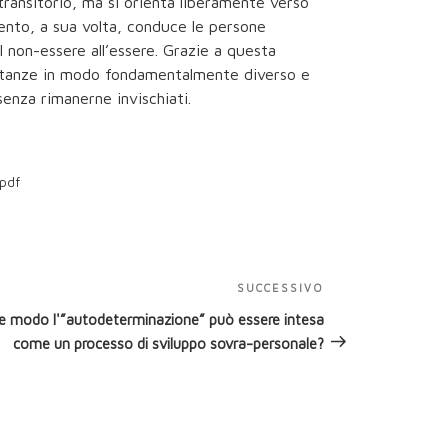
 transitorio, ma si orienta liberamente verso
ento, a sua volta, conduce le persone
al non-essere all’essere. Grazie a questa
ostanze in modo fondamentalmente diverso e
senza rimanerne invischiati.
pdf
SUCCESSIVO
Articolo
successivo
he modo l'”autodeterminazione” può essere intesa
come un processo di sviluppo sovra-personale?