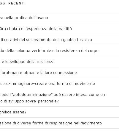
GGI RECENTI
a nella pratica dell’asana
pūra chakra e l’esperienza della vastità
tti curativi del sollevamento della gabbia toracica
cio della colonna vertebrale e la resistenza del corpo
e lo sviluppo della resilienza
ni brahman e atman e la loro connessione
scere-immaginare-creare una forma di movimento
modo l'”autodeterminazione” può essere intesa come un
o di sviluppo sovra-personale?
gnifica āsana?
ssione di diverse forme di respirazione nel movimento