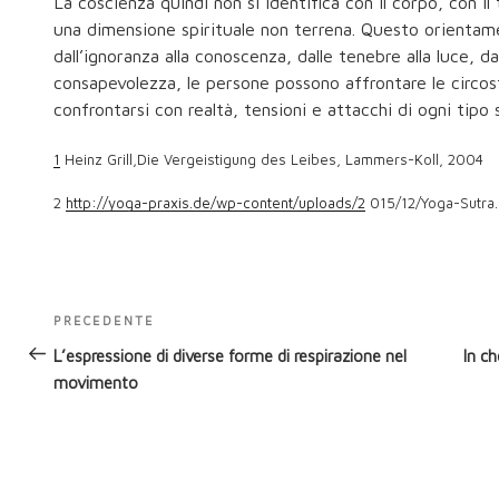
La coscienza quindi non si identifica con il corpo, con il
una dimensione spirituale non terrena. Questo orientam
dall’ignoranza alla conoscenza, dalle tenebre alla luce, d
consapevolezza, le persone possono affrontare le circ
confrontarsi con realtà, tensioni e attacchi di ogni tipo 
1
Heinz Grill,Die Vergeistigung des Leibes, Lammers-Koll, 2004
2
http://yoga-praxis.de/wp-content/uploads/2
015/12/Yoga-Sutra.
Navigazione
PRECEDENTE
Articolo
articoli
precedente:
L’espressione di diverse forme di respirazione nel
In c
movimento