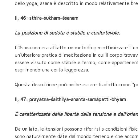
dello yoga, āsana è descritto in modo relativamente brev
II, 46: sthira-sukham-āsanam
La posizione di seduta è stabile e confortevole.
L’āsana non era affatto un metodo per ottimizzare il 
un’ulteriore pratica di meditazione in cui il corpo trova
essere vissuto come stabile e fermo, come appartenente 
esprimendo una certa leggerezza.
Questa descrizione può anche essere tradotta come “po
II, 47: prayatna-śaithilya-ananta-samāpatti-bhyām
È caratterizzata dalla libertà dalla tensione e dall’orie
Da un lato, le tensioni possono riferirsi a condizioni fisi
sono naturalmente date dal mondo terreno e che accom