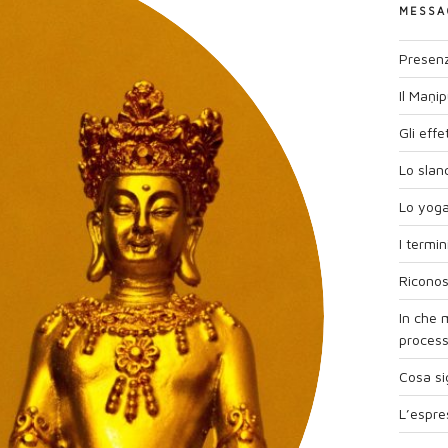
MESSA
Presenz
Il Maṇi
Gli effe
Lo slan
Lo yoga 
I termi
Ricono
In che 
process
Cosa si
L’espre