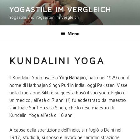
Salta
YOGASTILE IM VERGLEICH
al
Yogastile und Yogaarten im Vergleich
contenuto
Menu
KUNDALINI YOGA
Il Kundalini Yoga risale a
Yogi Bahajan
, nato nel 1929 con il
nome di Harbhajan Singh Puri in India, oggi Pakistan. Visse
nella tradizione Sikh e su questa basò il suo yoga. Figlio di
un medico, all’età di 7 anni (!) fu addestrato dal maestro
spirituale Sant Hazara Singh, che lo rese maestro di
Kundalini Yoga all’età di 16 anni.
A causa della spartizione dell’India, si rifugiò a Delhi nel
1947, studiò lì, si sposò e lavorò nell’amministrazione