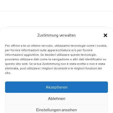
Contattaci
Zustimmung verwalten
Impronta
Per offrire a te un ottimo servizio, utilizziamo tecnologie come i cookie,
per fornire informazioni sulle apparecchiature e/o per fornire
Protezione dei dati
informazioni aggiuntive. Se desideri utilizzare queste tecnologie,
possiamo utilizzare dati come la navigazione o altri dati identificativi su
Direttiva sui cookie (UE)
questo sito web. Se la tua Zustimmung non è stata eretta o non è stata
eliminata, puoi utilizzare i migliori strumenti e le migliori funzioni del
sito.
Akzeptieren
Orgogliosamente alimentato da WordPress
Ablehnen
English
(
Inglese
)
Deutsch
(
Tedesco
)
Italiano
Einstellungen ansehen