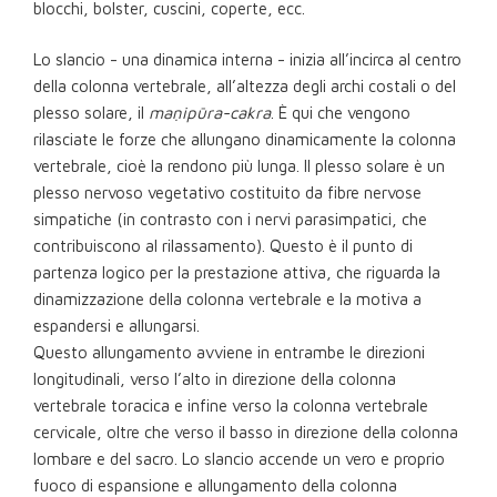
blocchi, bolster, cuscini, coperte, ecc.
Lo slancio - una dinamica interna - inizia all’incirca al centro
della colonna vertebrale, all’altezza degli archi costali o del
plesso solare, il
maṇipūra-cakra
. È qui che vengono
rilasciate le forze che allungano dinamicamente la colonna
vertebrale, cioè la rendono più lunga. Il plesso solare è un
plesso nervoso vegetativo costituito da fibre nervose
simpatiche (in contrasto con i nervi parasimpatici, che
contribuiscono al rilassamento). Questo è il punto di
partenza logico per la prestazione attiva, che riguarda la
dinamizzazione della colonna vertebrale e la motiva a
espandersi e allungarsi.
Questo allungamento avviene in entrambe le direzioni
longitudinali, verso l’alto in direzione della colonna
vertebrale toracica e infine verso la colonna vertebrale
cervicale, oltre che verso il basso in direzione della colonna
lombare e del sacro. Lo slancio accende un vero e proprio
fuoco di espansione e allungamento della colonna