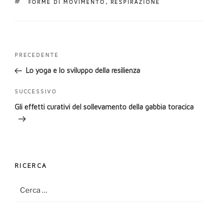
TAG
FORME DI MOVIMENTO
,
RESPIRAZIONE
Navigazione
Articolo
PRECEDENTE
articoli
precedente:
Lo yoga e lo sviluppo della resilienza
Articolo
SUCCESSIVO
successivo
Gli effetti curativi del sollevamento della gabbia toracica
RICERCA
Cerca:
Cerca