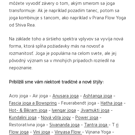
môžete vyvodiť závery o tom, akým smerom sa joga
transformuje: Ak je napríklad pozadím tanec, potom sa
joga kombinuje s tancom, ako napríklad v Prana Flow Yoga
od Shiva Rea.
Na základe toho a širšieho spektra vplyvov sa vyvíja nová
forma, ktorá spĺňa požiadavky más na novosť a
rozmanitosť. Joga je populárna na celom svete, ale jej
pôvodný význam sa v mnohých prípadoch rozriedil na
nepoznanie.
Priblížili sme vám niektoré tradičné a nové štýly:
Acro joga - Air joga -
Anusara joga
-
Ashtanga joga
-
Fascia joga a Bowspring
- Feuerabendt joga -
Hatha joga
-
Hot- &
Bikram joga
-
Iyengar joga
-
Jivamukti joga
-
Kundalini joga
-
Nová vôľa jogy
-
Power joga
-
Restoratívna joga -
Sivananda joga
-
Tantra joga
- T
ri
Flow joga
-
Vini joga
-
Vinyasa Flow
- Vijnana Yoga -