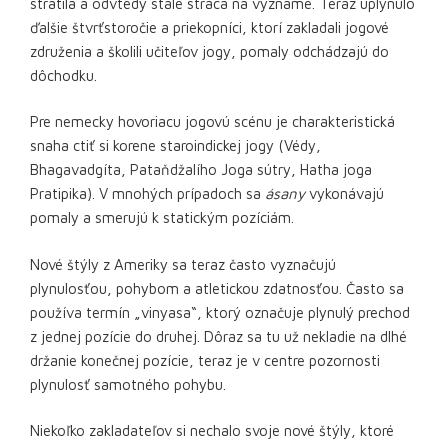
stratila a odvtedy stále stráca na význame. Teraz uplynulo
ďalšie štvrťstoročie a priekopníci, ktorí zakladali jogové
združenia a školili učiteľov jogy, pomaly odchádzajú do
dôchodku.
Pre nemecky hovoriacu jogovú scénu je charakteristická
snaha ctiť si korene staroindickej jogy (Védy,
Bhagavadgíta, Pataňdžalího Joga sútry, Hatha joga
Pratipika). V mnohých prípadoch sa
ásany
vykonávajú
pomaly a smerujú k statickým pozíciám.
Nové štýly z Ameriky sa teraz často vyznačujú
plynulosťou, pohybom a atletickou zdatnosťou. Často sa
používa termín „vinyasa“, ktorý označuje plynulý prechod
z jednej pozície do druhej. Dôraz sa tu už nekladie na dlhé
držanie konečnej pozície, teraz je v centre pozornosti
plynulosť samotného pohybu.
Niekoľko zakladateľov si nechalo svoje nové štýly, ktoré