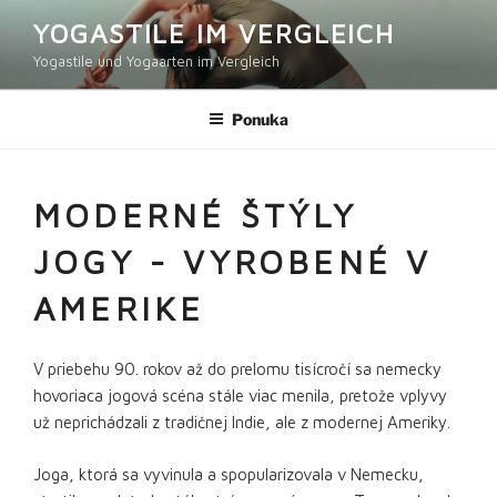
Prejsť
YOGASTILE IM VERGLEICH
na
Yogastile und Yogaarten im Vergleich
obsah
Ponuka
MODERNÉ ŠTÝLY
JOGY - VYROBENÉ V
AMERIKE
V priebehu 90. rokov až do prelomu tisícročí sa nemecky
hovoriaca jogová scéna stále viac menila, pretože vplyvy
už neprichádzali z tradičnej Indie, ale z modernej Ameriky.
Joga, ktorá sa vyvinula a spopularizovala v Nemecku,