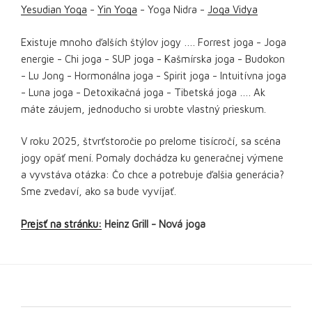
Yesudian Yoga
-
Yin Yoga
- Yoga Nidra -
Joga Vidya
Existuje mnoho ďalších štýlov jogy …. Forrest joga - Joga
energie - Chi joga - SUP joga - Kašmírska joga - Budokon
- Lu Jong - Hormonálna joga - Spirit joga - Intuitívna joga
- Luna joga - Detoxikačná joga - Tibetská joga …. Ak
máte záujem, jednoducho si urobte vlastný prieskum.
V roku 2025, štvrťstoročie po prelome tisícročí, sa scéna
jogy opäť mení. Pomaly dochádza ku generačnej výmene
a vyvstáva otázka: Čo chce a potrebuje ďalšia generácia?
Sme zvedaví, ako sa bude vyvíjať.
Prejsť na stránku:
Heinz Grill - Nová joga