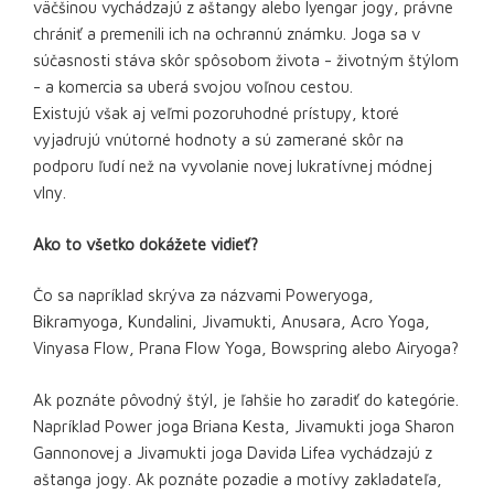
väčšinou vychádzajú z aštangy alebo Iyengar jogy, právne
chrániť a premenili ich na ochrannú známku. Joga sa v
súčasnosti stáva skôr spôsobom života - životným štýlom
- a komercia sa uberá svojou voľnou cestou.
Existujú však aj veľmi pozoruhodné prístupy, ktoré
vyjadrujú vnútorné hodnoty a sú zamerané skôr na
podporu ľudí než na vyvolanie novej lukratívnej módnej
vlny.
Ako to všetko dokážete vidieť?
Čo sa napríklad skrýva za názvami Poweryoga,
Bikramyoga, Kundalini, Jivamukti, Anusara, Acro Yoga,
Vinyasa Flow, Prana Flow Yoga, Bowspring alebo Airyoga?
Ak poznáte pôvodný štýl, je ľahšie ho zaradiť do kategórie.
Napríklad Power joga Briana Kesta, Jivamukti joga Sharon
Gannonovej a Jivamukti joga Davida Lifea vychádzajú z
aštanga jogy. Ak poznáte pozadie a motívy zakladateľa,