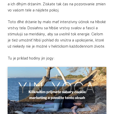
a ich dlhým držaním. Získate tak čas na pozorovanie zmien
vo vašom tele a nájdete pokoj.
Toto dlhé držanie by malo mať intenzívny účinok na hlboké
vrstvy tela. Dosiahnu sa hlbšie vrstvy svalov a fascií a
stimulujú sa meridiány, aby sa uvoľnil tok energie. Cieľom
je tiež umožniť hlbší pohľad do vnútra a upokojenie, ktoré
už niekedy nie je možné v hektickom každodennom živote.
Tu je príklad hodiny jin jogy:
Kliknutím prijmete súbory cookie
marketing a povolíte tento obsah