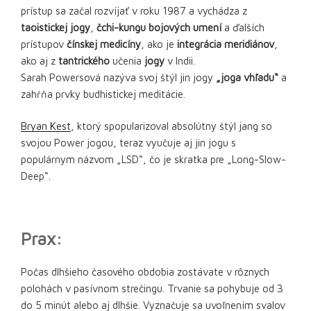
prístup sa začal rozvíjať v roku 1987 a vychádza z
taoistickej jogy
,
čchi-kungu bojových umení
a ďalších
prístupov
čínskej medicíny
, ako je
integrácia meridiánov
,
ako aj z
tantrického
učenia
jogy
v Indii.
Sarah Powersová nazýva svoj štýl jin jogy
„joga vhľadu“
a
zahŕňa prvky budhistickej meditácie.
Bryan Kest
, ktorý spopularizoval absolútny štýl jang so
svojou Power jogou, teraz vyučuje aj jin jogu s
populárnym názvom „LSD“, čo je skratka pre „Long-Slow-
Deep“.
Prax:
Počas dlhšieho časového obdobia zostávate v rôznych
polohách v pasívnom strečingu. Trvanie sa pohybuje od 3
do 5 minút alebo aj dlhšie. Vyznačuje sa uvoľnením svalov