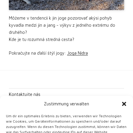
Môžeme v tendencii k jin joge pozorovať akýsi pohyb
kyvadla medzi jin a jang - výkyv z jedného extrému do
druhého?
Kde je tu rozumná stredná cesta?
Pokračujte na ďalší štýl jogy:
Joga Nidra
Kontaktujte nás
Zustimmung verwalten
Odtlačok
Um dir ein optimales Erlebnis zu bieten, verwenden wir Technologien
Ochrana údajov
wie Cookies, um Geräteinformationen zu speichern und/oder darauf
zuzugreifen. Wenn du diesen Technologien zustimmst, können wir Daten
Smernica o súboroch cookie (EÚ)
wie das Surfverhalten oder eindeutige IDs auf dieser Website