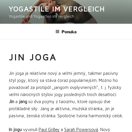
Prejsť
YOGASTILE IM VERGLEICH
na
Yogastile und Yogaarten im Vergleich
obsah
Ponuka
JIN JOGA
Jin joga je relatívne nový a veľmi jemný, takmer pasívny
štýl jogy, ktorý sa stáva čoraz populárnejším. Možno ho
považovať za protipól „jangom ovplyvnených“, t. j. fyzicky
veľmi náročných štýlov jogy posledných troch desaťročí.
Jin
a
jang
sú dva pojmy z taoizmu, ktoré opisujú dve
protikladné sily: Jang je aktívna, mužská stránka, jin je
pasívna, ženská stránka. Spoločne tvoria harmonický celok.
In jogu
vyvinuli
Paul Grilley
a
Sarah Powersová
. Nový