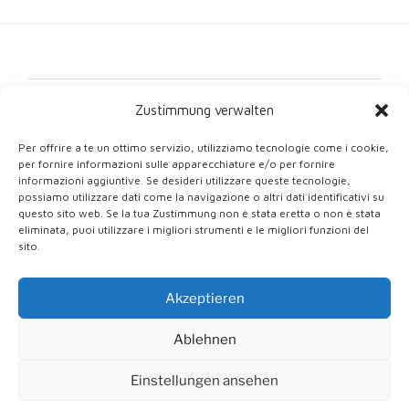
Contattaci
Zustimmung verwalten
Impronta
Per offrire a te un ottimo servizio, utilizziamo tecnologie come i cookie,
per fornire informazioni sulle apparecchiature e/o per fornire
Protezione dei dati
informazioni aggiuntive. Se desideri utilizzare queste tecnologie,
possiamo utilizzare dati come la navigazione o altri dati identificativi su
Direttiva sui cookie (UE)
questo sito web. Se la tua Zustimmung non è stata eretta o non è stata
eliminata, puoi utilizzare i migliori strumenti e le migliori funzioni del
sito.
Akzeptieren
Orgogliosamente alimentato da WordPress
Ablehnen
English
(
Inglese
)
Deutsch
(
Tedesco
)
Italiano
Einstellungen ansehen
Slovenčina
(
Slavo
)